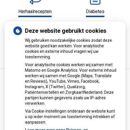
Herhaalrecepten
Diabetes
Deze website gebruikt cookies
Wij gebruiken noodzakelijke cookies zodat deze
website goed kan werken. Voor analytische
Pilservice
cookies en externe inhoud vragen wij uw
toestemming.
Voor analytische cookies werken wij samen met
Matomo en Google Analytics. Voor externe inhoud
werken wij samen met Google (Maps, Translate
Home
Diensten en werkwijze
en Reviews), YouTube, Vimeo, Facebook,
Instagram, X (Twitter), Qualizorg,
Patiëntenvertellen en ZorgkaartNederland. Deze
Diensten en werkwijze
partijen kunnen gegevens zoals uw IP-adres
verwerken.
Middels onze website informeren wij u graag over onze
Via Cookie-instellingen onderaan de website kunt
dienstverlening. Beweeg uw muis over de menuoptie
u op ieder moment uw toestemming intrekken of
“Diensten en werkwijze” om te zien welke diensten wij
aanpassen.
allemaal aanbieden.