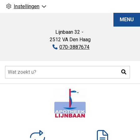
Instellingen
Apotheek
MENU
MCH
Lijnbaan
Lijnbaan
32
2512 VA
Den Haag
Tel:
070-3887674
Hoofdmenu
Zoeke